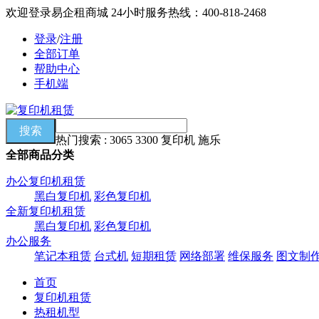
欢迎登录易企租商城
24小时服务热线：400-818-2468
登录
/
注册
全部订单
帮助中心
手机端
热门搜索 : 3065 3300 复印机 施乐
全部商品分类
办公复印机租赁
黑白复印机
彩色复印机
全新复印机租赁
黑白复印机
彩色复印机
办公服务
笔记本租赁
台式机
短期租赁
网络部署
维保服务
图文制
首页
复印机租赁
热租机型